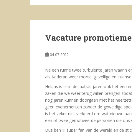
Vacature promotiem
04-07-2022
Na een ruime twee turbulente jaren waarin er v
als Kederan weer mooie, gezellige en intens
Helaas is er in de laatste jaren ook het een e
zaken die we weer terug willen brengen zoda
nog jaren kunnen doorgaan met het neerzette
geen evenementen zonder de geweldige spelers
is het zeker niet verkeerd om wat nieuwe aa
een of twee gemotiveerde personen die ons w
Dus ben jij super fan van de wereld en de sti