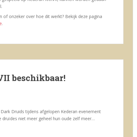
l.
 of onzeker over hoe dit werkt? Bekijk deze pagina
e
.
II beschikbaar!
 Dark Druids tijdens afgelopen Kederan evenement
e druïdes niet meer geheel hun oude zelf meer…