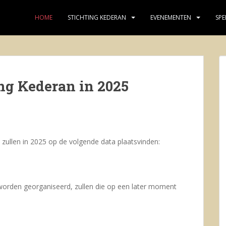
HOME
STICHTING KEDERAN
EVENEMENTEN
SPE
ng Kederan in 2025
ullen in 2025 op de volgende data plaatsvinden:
worden georganiseerd, zullen die op een later moment