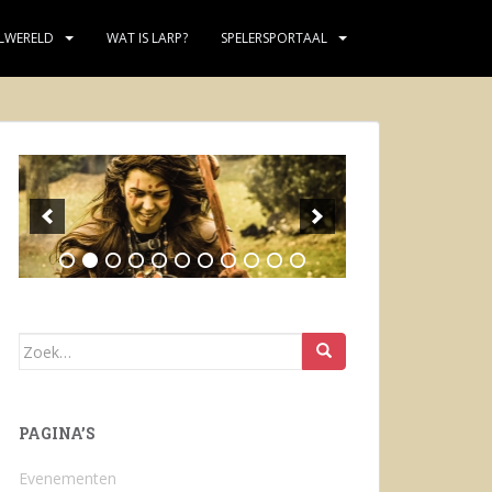
LWERELD
WAT IS LARP?
SPELERSPORTAAL
Zoek
naar:
PAGINA’S
Evenementen