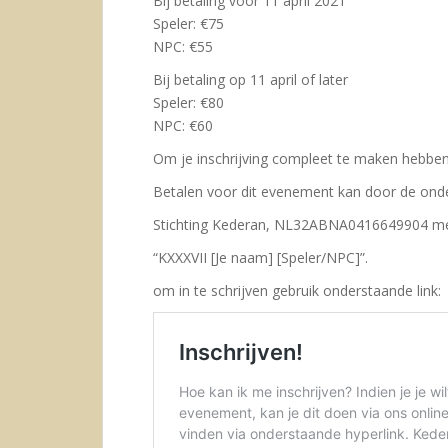
Bij betaling vóór 11 april 2021
Speler: €75
NPC: €55
Bij betaling op 11 april of later
Speler: €80
NPC: €60
Om je inschrijving compleet te maken hebben 
Betalen voor dit evenement kan door de onde
Stichting Kederan, NL32ABNA0416649904 met
“KXXXVII [Je naam] [Speler/NPC]”.
om in te schrijven gebruik onderstaande link: