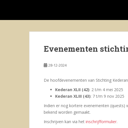
S
k
i
p
t
o
m
Evenementen stichti
a
i
n
28-12-2024
c
o
De hoofdevenementen van Stichting Kederan z
n
t
Kederan XLII (42)
: 2 t/m 4 mei 2025
e
Kederan XLIII (43)
: 7 t/m 9 nov 2025
n
Indien er nog kortere evenementen (quests) 
t
bekend worden gemaakt.
Inschrijven kan via het
inschrijfformulier
.