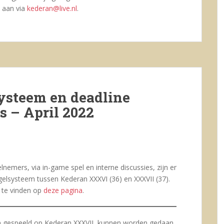
 aan via
kederan@live.nl
.
ysteem en deadline
 – April 2022
nemers, via in-game spel en interne discussies, zijn er
gelsysteem tussen Kederan XXXVI (36) en XXXVII (37).
 te vinden op
deze pagina
.
n gespeeld op Kederan XXXVII, kunnen worden gedaan