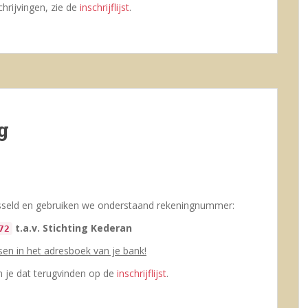
chrijvingen, zie de
inschrijflijst
.
g
wisseld en gebruiken we onderstaand rekeningnummer:
t.a.v. Stichting Kederan
72
sen in het adresboek van je bank!
an je dat terugvinden op de
inschrijflijst
.