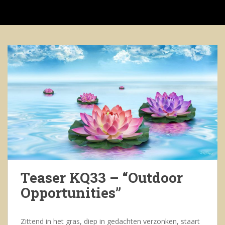
S
k
i
p
t
o
m
a
i
n
c
o
n
t
e
Teaser KQ33 – “Outdoor
n
Opportunities”
t
Zittend in het gras, diep in gedachten verzonken, staart