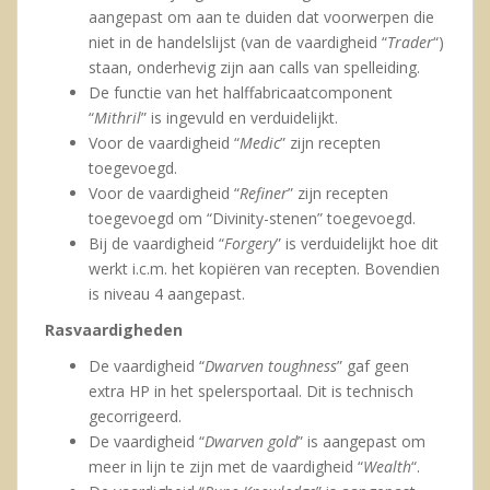
aangepast om aan te duiden dat voorwerpen die
niet in de handelslijst (van de vaardigheid “
Trader
“)
staan, onderhevig zijn aan calls van spelleiding.
De functie van het halffabricaatcomponent
“
Mithril
” is ingevuld en verduidelijkt.
Voor de vaardigheid “
Medic
” zijn recepten
toegevoegd.
Voor de vaardigheid “
Refiner
” zijn recepten
toegevoegd om “Divinity-stenen” toegevoegd.
Bij de vaardigheid “
Forgery
” is verduidelijkt hoe dit
werkt i.c.m. het kopiëren van recepten. Bovendien
is niveau 4 aangepast.
Rasvaardigheden
De vaardigheid “
Dwarven toughness
” gaf geen
extra HP in het spelersportaal. Dit is technisch
gecorrigeerd.
De vaardigheid “
Dwarven gold
” is aangepast om
meer in lijn te zijn met de vaardigheid “
Wealth
“.