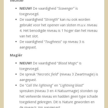
Vechter
NIEUW!
De vaardigheid “
Scavenger
” is
toegevoegd.
De vaardigheid “
Strength
” kan nu ook worden
gebruikt voor het openen van sloten m.u.v. niveau
4. Het benodigde niveau is 1 hoger dan het niveau
van het slot.
De vaardigheid “
Toughness
” op niveau 3 is
aangepast.
Magiër
NIEUW!
De vaardigheid “
Blood Magic
” is
toegevoegd.
De spreuk “
Necrotic field
” (niveau 3 Zwartmagie) is
aangepast.
De “
Call the lightning
” en “
Lightning blast
”
spreuken (niveau 3 en 4 Natuurmagie) stonden op
het verkeerde niveau en hadden geen type schade
toegekend gekregen. Dit is Nature geworden en
de niveau’s zijn aangepast.