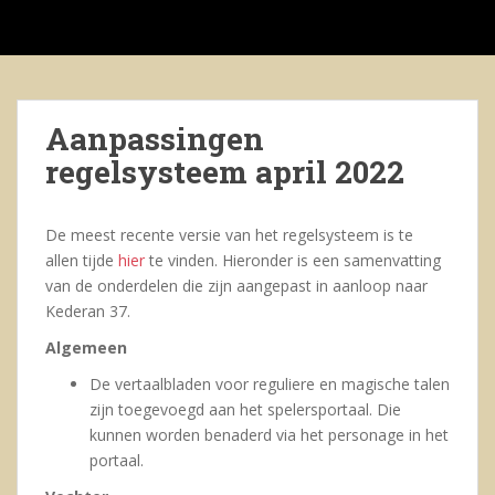
S
k
i
p
t
Aanpassingen
o
regelsysteem april 2022
m
a
i
De meest recente versie van het regelsysteem is te
n
allen tijde
hier
te vinden. Hieronder is een samenvatting
c
van de onderdelen die zijn aangepast in aanloop naar
o
Kederan 37.
n
t
Algemeen
e
De vertaalbladen voor reguliere en magische talen
n
zijn toegevoegd aan het spelersportaal. Die
t
kunnen worden benaderd via het personage in het
portaal.